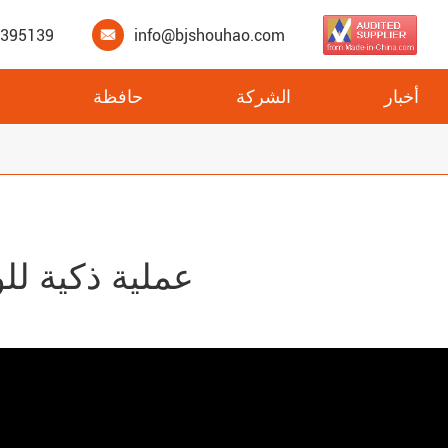
3395139
info@bjshouhao.com

أخبار
الشركة
حافظة
XPS ألواح عازلة للتدفئة تحت الأرضية
عملية ذكية لل