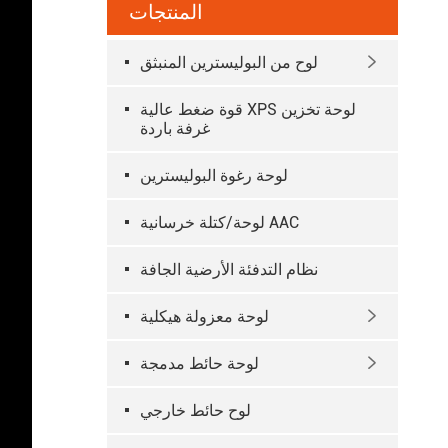
المنتجات
لوح من البوليسترين المنبثق

قوة ضغط عالية XPS لوحة تخزين
غرفة باردة
لوحة رغوة البوليسترين
لوحة/كتلة خرسانية AAC
نظام التدفئة الأرضية الجافة
لوحة معزولة هيكلية

لوحة حائط مدمجة

لوح حائط خارجي