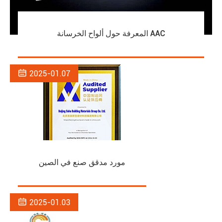
المعرفة حول ألواح الخرسانة AAC

2025-01.07
مورد مدقق صنع في الصين

2025-01.03