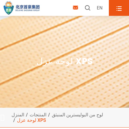



EN
لوحة عزل XPS
لوح من البوليسترين المنبثق
المنتجات
المنزل

لوحة عزل XPS