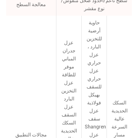
سطح ناعم/أخدود ضحل منقوش/
معالجة السطح
نوع مقشر
حاوية
أرضية
للتخزين
عزل
البارد ،
جدران
عزل
المباني
حراري
موفر
عزل
للطاقة
حراري
عزل
للسقف
التخزين
بهيكل
البارد
السكك
فولاذية
عزل
الحديدية
عزل
السقف
عالية
سقف
السكك
السرعة
Shangren
الحديدية
مسار
عزل
مجالات التطبيق