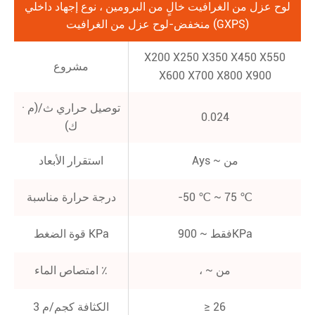
لوح عزل من الغرافيت خالٍ من البرومين ، نوع إجهاد داخلي
منخفض-لوح عزل من الغرافيت (GXPS)
X200 X250 X350 X450 X550
مشروع
X600 X700 X800 X900
توصيل حراري ث/(م ·
0.024
ك)
Ays ~ من
استقرار الأبعاد
-50 ℃ ~ 75 ℃
درجة حرارة مناسبة
فقط ~ 900KPa
قوة الضغط KPa
، ~ من
امتصاص الماء ٪
≥ 26
الكثافة كجم/م 3