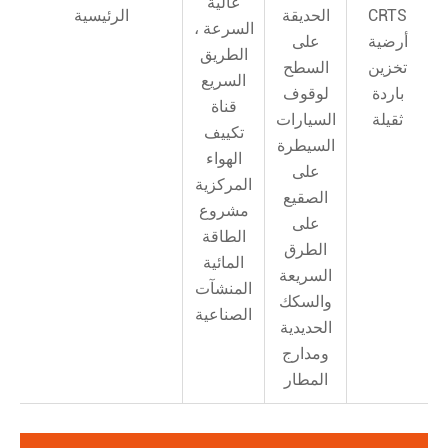
عالية
CRTS
الحديقة
الرئيسية
السرعة ،
أرضية
على
الطريق
تخزين
السطح
السريع
باردة
لوقوف
قناة
ثقيلة
السيارات
تكييف
السيطرة
الهواء
على
المركزية
الصقيع
مشروع
على
الطاقة
الطرق
المائية
السريعة
المنشآت
والسكك
الصناعية
الحديدية
ومدارج
المطار