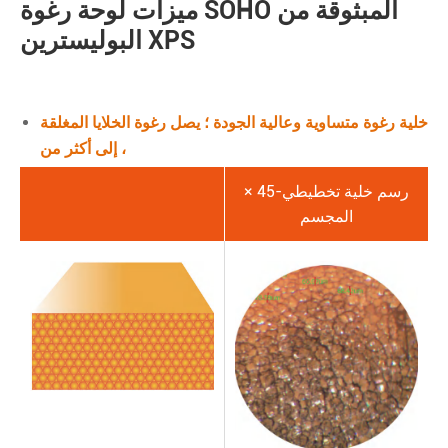
ميزات لوحة رغوة SOHO المبثوقة من
البوليسترين XPS
خلية رغوة متساوية وعالية الجودة ؛ يصل رغوة الخلايا المغلقة
إلى أكثر من ،
رسم خلية تخطيطي-45 ×
المجسم