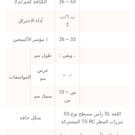
26 ~ 53
الكثافة كجم/م 3
ب 1/ب
أداء الاحتراق
2
26 ~ 33
مؤشر الأكسجين ٪
ويفي ؛ ،
طول مم
عرض
← ←
المواصفات
مم
10 ~ من
سمك مم
من
SS رأس مسطح نوع SL اللفة
شكل حافة
المشتركة TG RC مزراب المطر