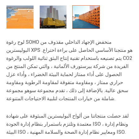
لوح رغوة SOHO منخفض الإجهاد الداخلي مقذوف من
البوليسترين XPS هو منتجنا الأساسي الحاصل على براءة اختراع.
يتم تصنيعه باستخدام تقنية إنتاج البثق ثنائية اللولب والرغوة CO2
الفريدة من شركة بيرستورف الألمانية ، والتي تمكن المنتج من
الحصول على أداء ممتاز لحماية البيئة الخضراء ، وأداء عزل
حراري ممتاز ، ومقاومة متفوقة لمقاومة الرطوبة ومقاومة
سحق عالية. بالإضافة إلى ذلك ، تقدم مجموعة سوهو مجموعة
شاملة من خيارات المنتجات لتلبية الاحتياجات المتنوعة.
لقد حصلت منتجاتنا من ألواح البوليسترين المبثوقة على شهادة
معتمدة وتلتزم باستمرار بنظام إدارة الجودة ISO ، ونظام إدارة
البيئة ISO ، ومعايير نظام إدارة الصحة والسلامة المهنية ISO.