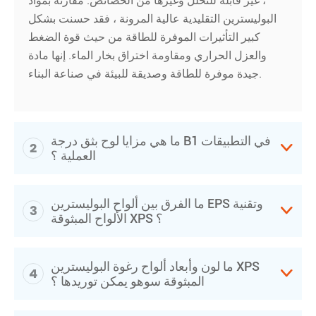
، غير قابلة للتحلل وغيرها من الخصائص. مقارنة بمواد
البوليسترين التقليدية عالية المرونة ، فقد حسنت بشكل
كبير التأثيرات الموفرة للطاقة من حيث قوة الضغط
والعزل الحراري ومقاومة اختراق بخار الماء. إنها مادة
جيدة موفرة للطاقة وصديقة للبيئة في صناعة البناء.
ما هي مزايا لوح بثق درجة B1 في التطبيقات
2

العملية ؟
ما الفرق بين ألواح البوليسترين EPS وتقنية
3

الألواح المبثوقة XPS ؟
ما لون وأبعاد ألواح رغوة البوليسترين XPS
4

المبثوقة سوهو يمكن توريدها ؟