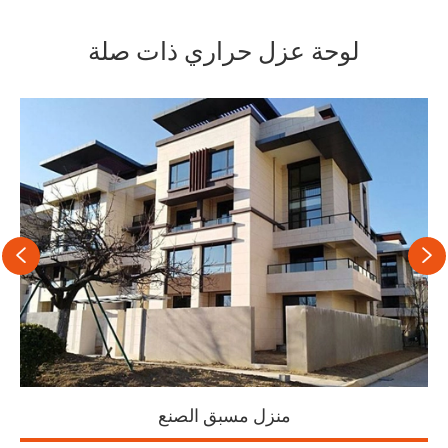
لوحة عزل حراري ذات صلة


لوحة حائط مدمجة (خارجية)