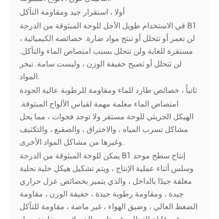
أولا ، استقرار جيد ومقاومة التآكل
في الاستخدام طويل الأجل للوحة المبثوقة من الدرجة B1
، لن تعمر أو تتحلل أو تنتج مواد ضارة. خصائصه الكيميائية
مستقرة للغاية ولن تتحلل بسبب امتصاص الماء والتآكل.
لن تتحلل أو تصبح خفيفة الوزن ، وليست سامة. تبخر
المواد.
ثانياً ، خصائص طارد للماء ومقاومة للرطوبة عالية الجودة
امتصاص الماء معلمة مهمة لقياس الألواح المبثوقة.
الهيكل الجزيئي للوحة مستقر ولا توجد فجوات ، مما يحل
مشاكل تسرب المياه ، والاختراق ، والصقيع ، والتكثيف
وغيرها من مشاكل المواد الأخرى.
يمكن للوحة المبثوقة من الدرجة B1 إنتاج سطح موحد
وسلس أثناء عملية الإنتاج ، ويتم تشكيل هيكل خلية نحلية
مغلقة جيدًا بالداخل ، والذي يتميز بخصائص عزل حراري
جيدة ، ومقاومة رطوبة جيدة ، خفيفة الوزن ، مقاومة
الضغط العالي ، وضيق الهواء ، غير ماصة ، مقاومة للتآكل