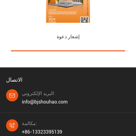
إشعار دعوة
الاتصال
البريد الإلكتروني:

info@bjshouhao.com
مكالمة:

+86-13323395139